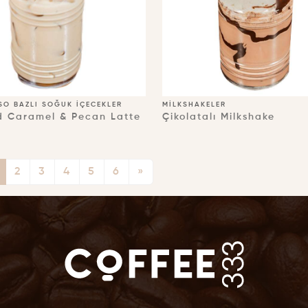
SO BAZLI SOĞUK İÇECEKLER
MILKSHAKELER
d Caramel & Pecan Latte
Çikolatalı Milkshake
2
3
4
5
6
»