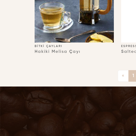
BITKI ÇAYLARI
ESPRES
Hakiki Melisa Çayı
Salte
«
1