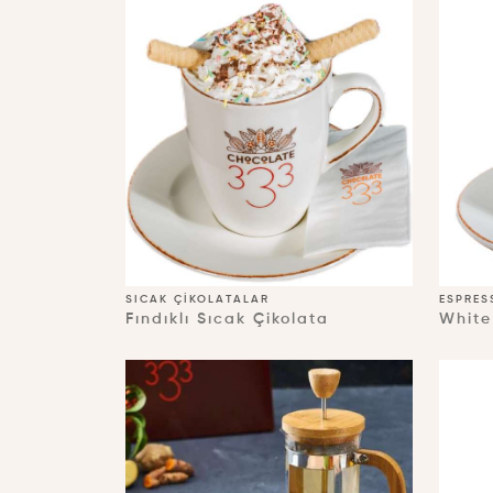
SICAK ÇIKOLATALAR
ESPRES
Fındıklı Sıcak Çikolata
White