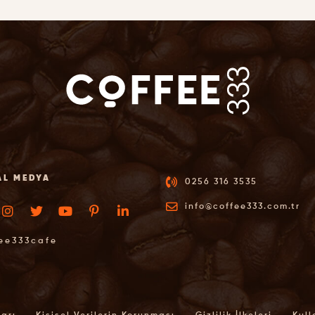
AL MEDYA
0256 316 3535
info@coffee333.com.tr
ee333cafe