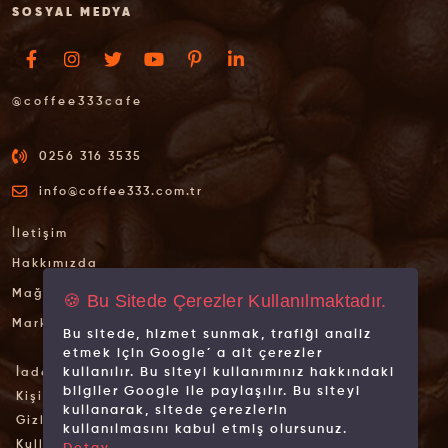
SOSYAL MEDYA
@coffee333cafe
0256 316 3535
info@coffee333.com.tr
İletişim
Hakkımızda
Mağazalarımız
🍪 Bu Sitede Çerezler Kullanılmaktadır.
Markalarımız
Bu sitede, hizmet sunmak, trafiği analiz
etmek için Google´ a ait çerezler
kullanılır. Bu siteyi kullanımınız hakkındaki
İade İptal Şartları
bilgiler Google ile paylaşılır. Bu siteyi
Kişisel Verilerin Korunması
kullanarak, sitede çerezlerin
Gizlilik İlkeleri
kullanılmasını kabul etmiş olursunuz.
Kullanım Koşulları