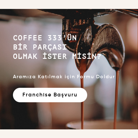
COFFEE 333'ÜN
BIR PARÇASI
OLMAK İSTER MISIN?
Aramıza Katılmak için Formu Doldur
Franchise Başvuru