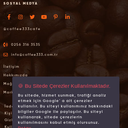
SOSYAL MEDYA
@coffee333cafe
0256 316 3535
info@coffee333.com.tr
İletişim
Hakkımızda
Mağazalarımız
🍪 Bu Sitede Çerezler Kullanılmaktadır.
Markalarımız
Bu sitede, hizmet sunmak, trafiği analiz
etmek için Google´ a ait çerezler
kullanılır. Bu siteyi kullanımınız hakkındaki
İade İptal Şartları
bilgiler Google ile paylaşılır. Bu siteyi
Kişisel Verilerin Korunması
kullanarak, sitede çerezlerin
Gizlilik İlkeleri
kullanılmasını kabul etmiş olursunuz.
Kullanım Koşulları