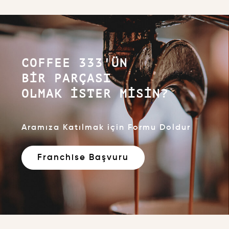
COFFEE 333'ÜN
BIR PARÇASI
OLMAK İSTER MISIN?
Aramıza Katılmak için Formu Doldur
Franchise Başvuru